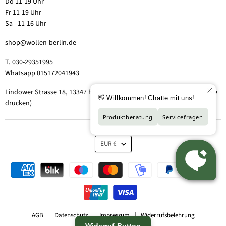
Do 11-19 Uhr
Fr 11-19 Uhr
Sa - 11-16 Uhr
shop@wollen-berlin.de
T. 030-29351995
Whatsapp 015172041943
Lindower Strasse 18, 13347 Berlin-Wedding (Hof 2, Aufgang 5 - Tor bitte
drucken)
EUR €
AGB
Datenschutz
Impressum
Widerrufsbelehrung