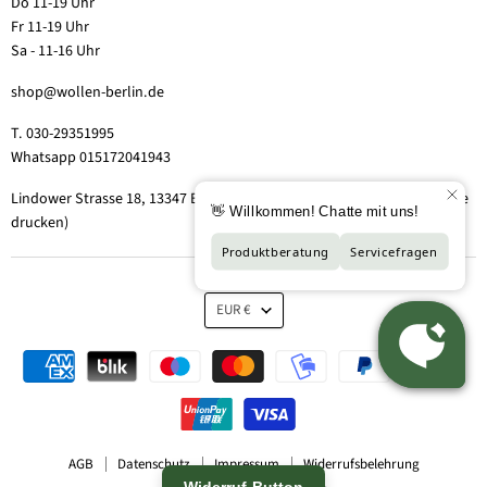
Do 11-19 Uhr
Fr 11-19 Uhr
Sa - 11-16 Uhr
shop@wollen-berlin.de
T. 030-29351995
Whatsapp 015172041943
Lindower Strasse 18, 13347 Berlin-Wedding (Hof 2, Aufgang 5 - Tor bitte
drucken)
EUR €
AGB
Datenschutz
Impressum
Widerrufsbelehrung