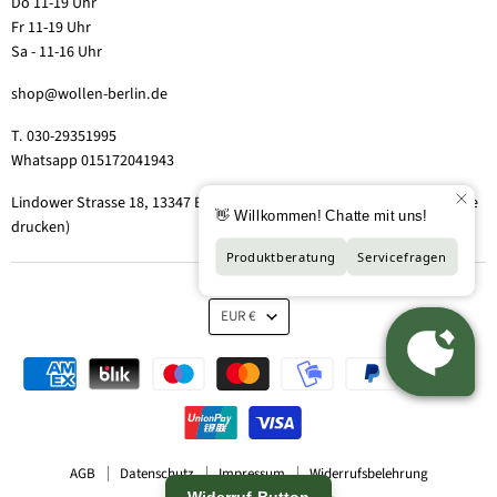
Do 11-19 Uhr
Fr 11-19 Uhr
Sa - 11-16 Uhr
shop@wollen-berlin.de
T. 030-29351995
Whatsapp 015172041943
Lindower Strasse 18, 13347 Berlin-Wedding (Hof 2, Aufgang 5 - Tor bitte
drucken)
EUR €
AGB
Datenschutz
Impressum
Widerrufsbelehrung