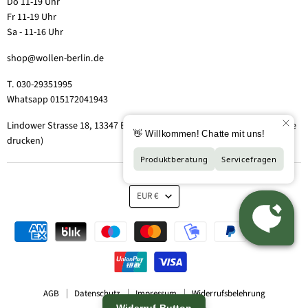
Do 11-19 Uhr
Fr 11-19 Uhr
Sa - 11-16 Uhr
shop@wollen-berlin.de
T. 030-29351995
Whatsapp 015172041943
Lindower Strasse 18, 13347 Berlin-Wedding (Hof 2, Aufgang 5 - Tor bitte
drucken)
EUR €
AGB
Datenschutz
Impressum
Widerrufsbelehrung