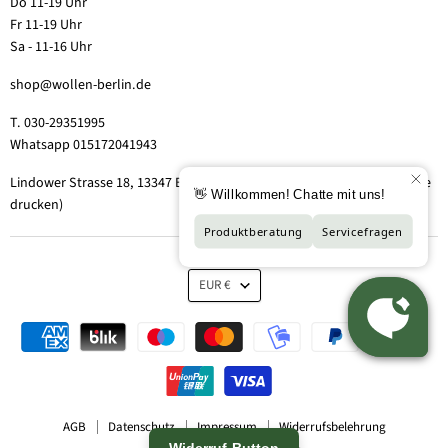
Do 11-19 Uhr
Fr 11-19 Uhr
Sa - 11-16 Uhr
shop@wollen-berlin.de
T. 030-29351995
Whatsapp 015172041943
Lindower Strasse 18, 13347 Berlin-Wedding (Hof 2, Aufgang 5 - Tor bitte
drucken)
EUR €
AGB
Datenschutz
Impressum
Widerrufsbelehrung