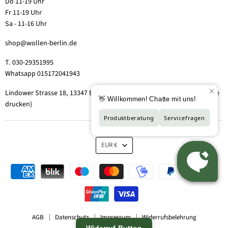
Do 11-19 Uhr
Fr 11-19 Uhr
Sa - 11-16 Uhr
shop@wollen-berlin.de
T. 030-29351995
Whatsapp 015172041943
Lindower Strasse 18, 13347 Berlin-Wedding (Hof 2, Aufgang 5 - Tor bitte
drucken)
EUR €
AGB
Datenschutz
Impressum
Widerrufsbelehrung