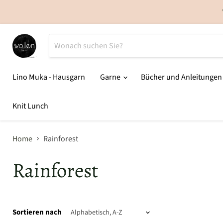
Lino Muka - Hausgarn
Garne
Bücher und Anleitunge
Knit Lunch
Home
Rainforest
Rainforest
Sortieren nach