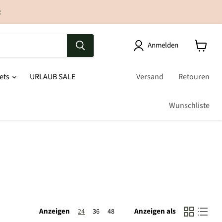
t
Anmelden
sets
URLAUB SALE
Versand
Retouren
Wunschliste
Anzeigen
Anzeigen als
24
36
48