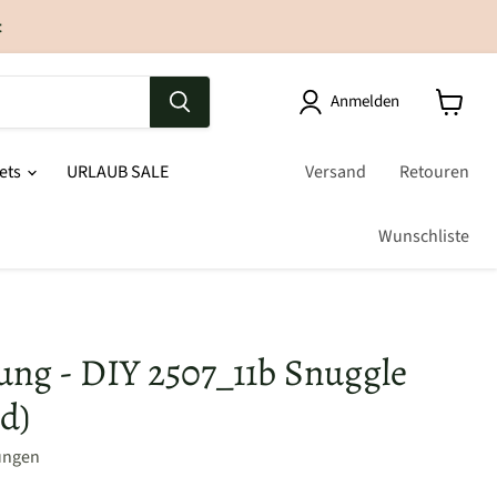
t
Anmelden
sets
URLAUB SALE
Versand
Retouren
Wunschliste
ung - DIY 2507_11b Snuggle
d)
ungen