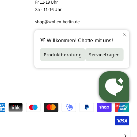
Fr 11-19 Uhr
Sa - 11-16 Uhr
shop@wollen-berlin.de
T. 030-29351995
Whatsapp 015172041943
Lindower Strasse 18, 13347 Berlin-Wedding (Hof
2, Aufgang 5 - Tor bitte drucken)
EUR €