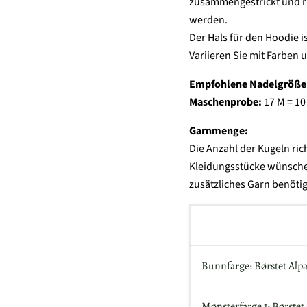
zusammengestrickt und r
werden.
Der Hals für den Hoodie i
Variieren Sie mit Farben u
Empfohlene Nadelgröße
Maschenprobe:
17 M = 10
Garnmenge:
Die Anzahl der Kugeln ri
Kleidungsstücke wünschen
zusätzliches Garn benöti
Bunnfarge: Børstet Alp
Mønsterfarge 1: Børstet 