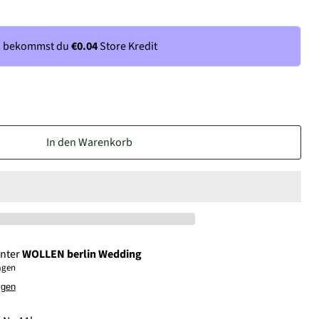
n bekommst du
€0.04
Store Kredit
In den Warenkorb
unter
WOLLEN berlin Wedding
Tagen
igen