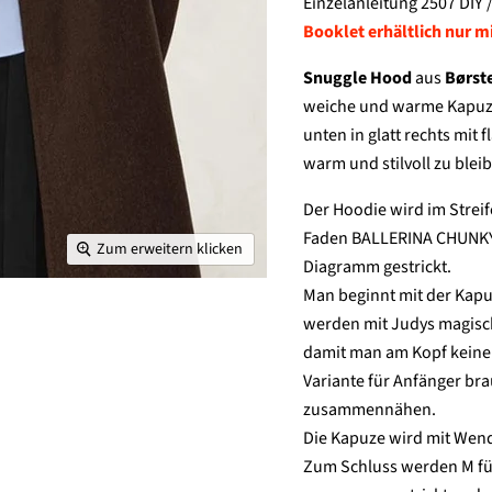
Einzelanleitung 2507 DIY /
Booklet erhältlich nur m
Snuggle Hood
aus
Børste
weiche und warme Kapuze
unten in glatt rechts mit 
warm und stilvoll zu blei
Der Hoodie wird im Stre
Faden BALLERINA CHUNKY 
Zum erweitern klicken
Diagramm gestrickt.
Man beginnt mit der Kapuz
werden mit Judys magisch
damit man am Kopf kein
Variante für Anfänger b
zusammennähen.
Die Kapuze wird mit We
Zum Schluss werden M fü