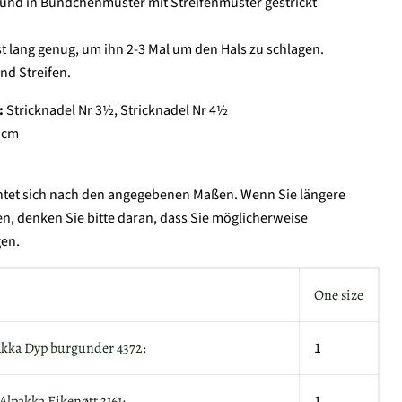
und in Bündchenmuster mit Streifenmuster gestrickt
st lang genug, um ihn 2-3 Mal um den Hals zu schlagen.
nd Streifen.
:
Stricknadel Nr 3½, Stricknadel Nr 4½
 cm
chtet sich nach den angegebenen Maßen. Wenn Sie längere
, denken Sie bitte daran, dass Sie möglicherweise
gen.
One size
akka Dyp burgunder 4372:
1
Alpakka Eikenøtt 3161:
1