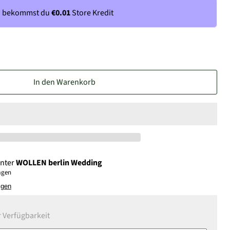
n bekommst du
€0.01
Store Kredit
In den Warenkorb
unter
WOLLEN berlin Wedding
Tagen
igen
 Verfügbarkeit