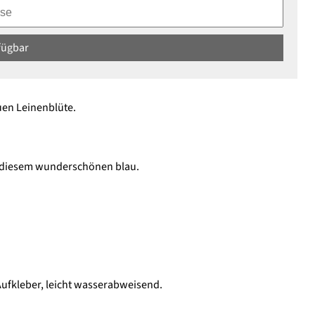
fügbar
uen Leinenblüte.
n diesem wunderschönen blau.
Aufkleber, leicht wasserabweisend.