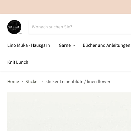
Lino Muka - Hausgarn
Garne
Bücher und Anleitunge
Knit Lunch
Home
Sticker
sticker Leinenblüte / linen flower