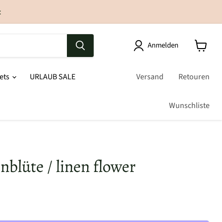
t
Anmelden
sets
URLAUB SALE
Versand
Retouren
Wunschliste
nblüte / linen flower