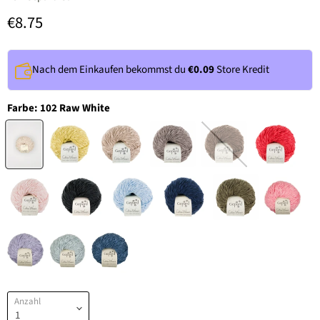
€8.75
Nach dem Einkaufen bekommst du
€0.09
Store Kredit
Farbe:
102 Raw White
Anzahl