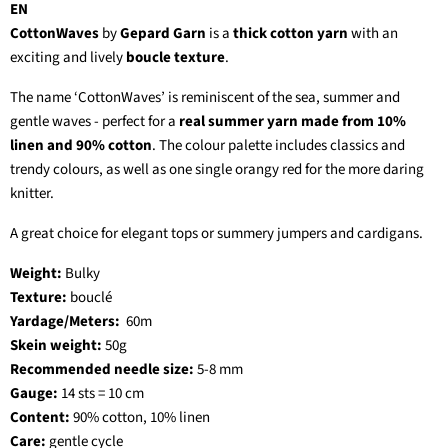
EN
CottonWaves
by
Gepard Garn
is a
thick cotton yarn
with an
exciting and lively
boucle texture
.
The name ‘CottonWaves’ is reminiscent of the sea, summer and
gentle waves - perfect for a
real summer yarn made from 10%
linen and 90% cotton
. The colour palette includes classics and
trendy colours, as well as one single orangy red for the more daring
knitter.
A great choice for elegant tops or summery jumpers and cardigans.
Weight:
Bulky
Texture:
bouclé
Yardage/Meters:
60m
Skein weight:
50g
Recommended needle size:
5-8 mm
Gauge:
14 sts = 10 cm
Content:
90% cotton, 10% linen
Care:
gentle cycle