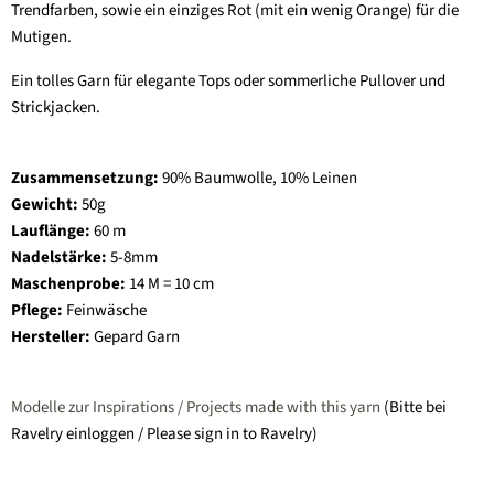
Trendfarben, sowie ein einziges Rot (mit ein wenig Orange) für die
Mutigen.
Ein tolles Garn für elegante Tops oder sommerliche Pullover und
Strickjacken.
Zusammensetzung:
90% Baumwolle, 10% Leinen
Gewicht:
50g
Lauflänge:
60
m
Nadelstärke:
5-8
mm
Maschenprobe:
14 M = 10 cm
Pflege:
Feinwäsche
Hersteller:
Gepard Garn
Modelle zur Inspirations / Projects made with this yarn
(Bitte bei
Ravelry einloggen / Please sign in to Ravelry)