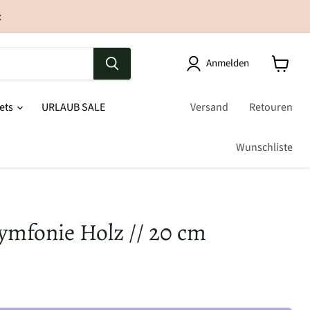
t
Anmelden
sets
URLAUB SALE
Versand
Retouren
Wunschliste
ymfonie Holz // 20 cm