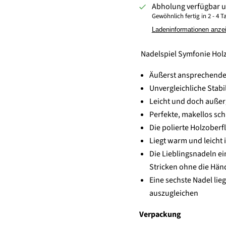
Abholung verfügbar 
Gewöhnlich fertig in 2 - 4 
Ladeninformationen anze
Nadelspiel Symfonie Holz 
Äußerst ansprechend
Unvergleichliche Stabil
Leicht und doch außer
Perfekte, makellos sch
Die polierte Holzoberf
Liegt warm und leicht 
Die Lieblingsnadeln ei
Stricken ohne die Hä
Eine sechste Nadel lie
auszugleichen
Verpackung