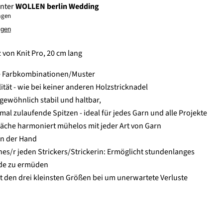
unter
WOLLEN berlin Wedding
Tagen
igen
von Knit Pro, 20 cm lang
e Farbkombinationen/Muster
ität - wie bei keiner anderen Holzstricknadel
gewöhnlich stabil und haltbar,
mal zulaufende Spitzen - ideal für jedes Garn und alle Projekte
läche harmoniert mühelos mit jeder Art von Garn
in der Hand
nes/r jeden Strickers/Strickerin: Ermöglicht stundenlanges
nde zu ermüden
gt den drei kleinsten Größen bei um unerwartete Verluste