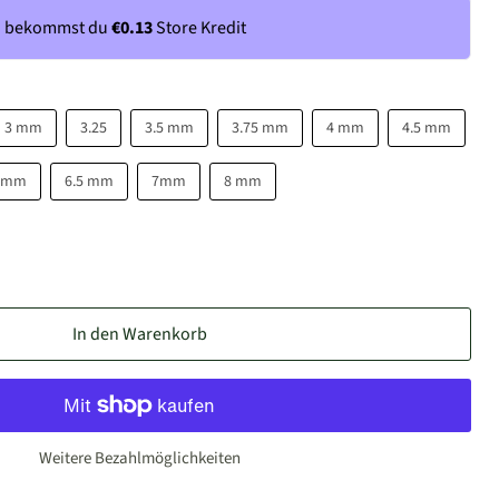
n bekommst du
€0.13
Store Kredit
3 mm
3.25
3.5 mm
3.75 mm
4 mm
4.5 mm
 mm
6.5 mm
7mm
8 mm
In den Warenkorb
Weitere Bezahlmöglichkeiten