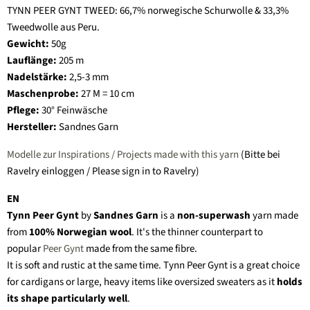
TYNN PEER GYNT TWEED: 66,7% norwegische Schurwolle & 33,3%
Tweedwolle aus Peru.
Gewicht:
50
g
Lauflänge:
205
m
Nadelstärke:
2,5-3
mm
Maschenprobe:
27 M = 10 cm
Pflege:
30° Feinwäsche
Hersteller:
Sandnes Garn
Modelle zur Inspirations / Projects made with this yarn
(Bitte bei
Ravelry einloggen / Please sign in to Ravelry)
EN
Tynn Peer Gynt
by
Sandnes Garn
is a
non-superwash
yarn made
from
100% Norwegian wool
. It's the thinner counterpart to
popular
Peer Gynt
made from the same fibre.
It is soft and rustic at the same time. Tynn Peer Gynt is a great choice
for cardigans or large, heavy items like oversized sweaters as it
holds
its shape particularly well
.