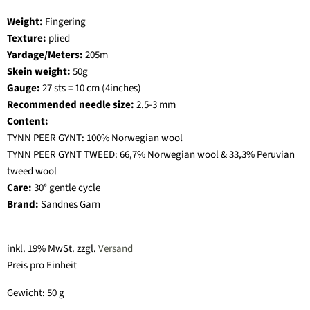
Weight:
Fingering
Texture:
plied
Yardage/Meters:
205
m
Skein weight:
50
g
Gauge:
27 sts = 10 cm
(4inches)
Recommended needle size:
2.5-3 mm
Content:
TYNN PEER GYNT: 100% Norwegian wool
TYNN PEER GYNT TWEED: 66,7% Norwegian wool & 33,3% Peruvian
tweed wool
Care:
30° gentle cycle
Brand:
Sandnes Garn
inkl. 19% MwSt. zzgl.
Versand
Preis pro Einheit
Gewicht: 50
g